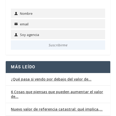
Nombre
Name
email
Email
Soy agencia
Soy
agencia
Suscribirme
MÁS LEÍDO
¿Qué pasa si vendo por debajo del valor de…
6 Cosas que piensas que pueden aumentar el valor
de…
Nuevo valor de referencia catastral: qué implica,…