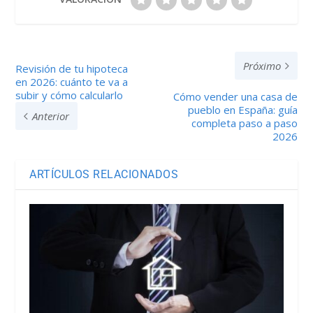
Próximo
Revisión de tu hipoteca
en 2026: cuánto te va a
subir y cómo calcularlo
Cómo vender una casa de
pueblo en España: guía
Anterior
completa paso a paso
2026
ARTÍCULOS RELACIONADOS