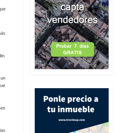
que
más
ín.
 un
que
 en
las