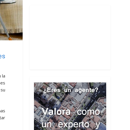
es
 la
nes
 su
mas
tar