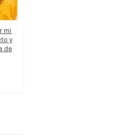
r mi
to y
a de