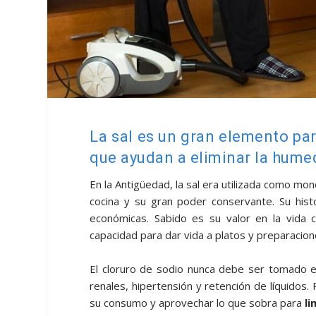
La sal es un gran elemento pa
que ayudan a eliminar la hume
En la Antigüedad, la sal era utilizada como mo
cocina y su gran poder conservante. Su histo
económicas. Sabido es su valor en la vida
capacidad para dar vida a platos y preparacion
El cloruro de sodio nunca debe ser tomado 
renales, hipertensión y retención de líquidos. 
su consumo y aprovechar lo que sobra para
li