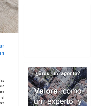
ar
in
las
ara
los
 el
ara