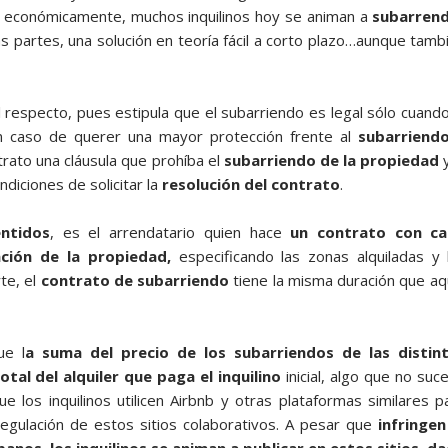
vir económicamente, muchos inquilinos hoy se animan a
subarren
as partes, una solución en teoría fácil a corto plazo…aunque tamb
respecto, pues estipula que el subarriendo es legal sólo cuando
 En caso de querer una mayor protección frente al
subarriend
ntrato una cláusula que prohíba el
subarriendo de la propiedad
ndiciones de solicitar la
resolución del contrato
.
ntidos
, es el arrendatario quien hace
un contrato con c
ación de la propiedad,
especificando las zonas alquiladas y 
te, el
contrato de subarriendo
tiene la misma duración que aq
ue l
a suma del precio de los subarriendos de las distin
otal del alquiler que paga
el inquilino
inicial, algo que no suc
 los inquilinos utilicen Airbnb y otras plataformas similares p
 regulación de estos sitios colaborativos. A pesar que
infringen
anos, los inquilinos se animan a publicar en estos sitios d