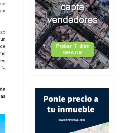
que
gar
se
 un
 de
omo
ien
 “a
nda
las