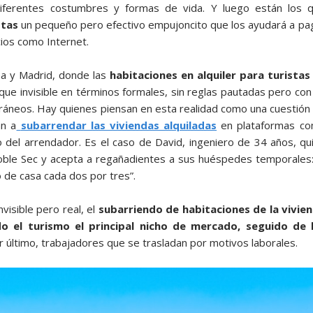
iferentes costumbres y formas de vida. Y luego están los 
stas
un pequeño pero efectivo empujoncito que los ayudará a pa
cios como Internet.
a y Madrid, donde las
habitaciones en alquiler para turistas
ue invisible en términos formales, sin reglas pautadas pero con
oráneos. Hay quienes piensan en esta realidad como una cuestión
an a
subarrendar las viviendas alquiladas
en plataformas c
to del arrendador. Es el caso de David, ingeniero de 34 años, qu
 Poble Sec y acepta a regañadientes a sus huéspedes temporales:
 de casa cada dos por tres”.
isible pero real, el
subarriendo de habitaciones de la vivie
do el turismo el principal nicho de mercado, seguido de 
r último, trabajadores que se trasladan por motivos laborales.