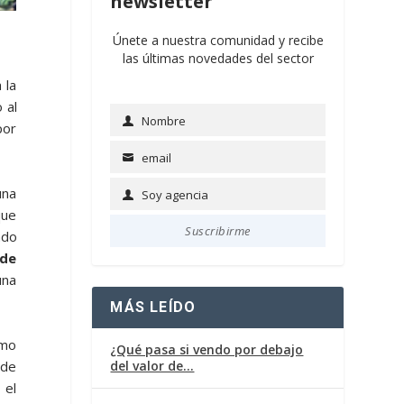
newsletter
Únete a nuestra comunidad y recibe
las últimas novedades del sector
 la
 al
Nombre
por
Name
email
Email
una
Soy agencia
Soy
que
agencia
Suscribirme
ado
 de
una
MÁS LEÍDO
omo
¿Qué pasa si vendo por debajo
 de
del valor de…
 el