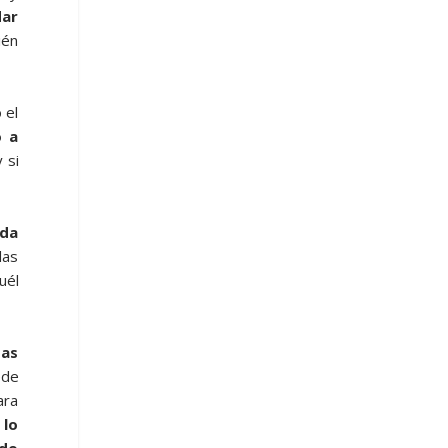
dar
ién
 el
o a
y si
ada
las
uél
tas
ede
ara
 lo
ado