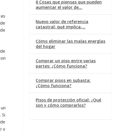
6 Cosas que piensas que pueden
aumentar el valor de…
ras
Nuevo valor de referencia
 de
catastral: qué implica,…
 de
Cómo eliminar las malas energías
del hogar
 de
con
Comprar un piso entre varias
partes: ¿Cómo funciona?
Comprar pisos en subasta:
¿Cómo funciona?
Pisos de protección oficial: ¿Qué
son y cómo comprarlos?
 un
 Si
 de
o y