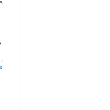
n,
e
 la
ng
.