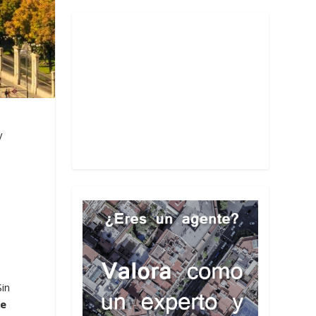
y
Sin
te