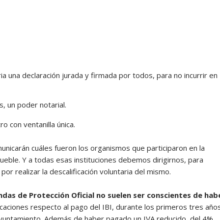
ia una declaración jurada y firmada por todos, para no incurrir en
, un poder notarial.
o con ventanilla única.
nicarán cuáles fueron los organismos que participaron en la
mueble. Y a todas esas instituciones debemos dirigirnos, para
or realizar la descalificación voluntaria del mismo.
endas de Protección Oficial no suelen ser conscientes de hab
icaciones respecto al pago del IBI, durante los primeros tres año
 Ayuntamiento. Además de haber pagado un IVA reducido, del 4%