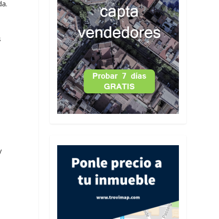
a.
s
y