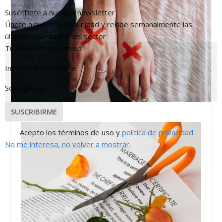
Suscríbete a nuestra newsletter
Únete a nuestra comunidad y recibe semanalmente las
últimas novedades del sector
Tu dirección de correo
Email
Introduce tu nombre
Nombre
Soy agencia
Soy
agencia
SUSCRIBIRME
Acepto los términos de uso y
política de privacidad
No me interesa, no volver a mostrar.