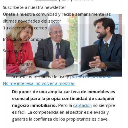
Suscríbete a nuestra newsletter
Únete a nuestra comunidad y recibe semanalmente las
últimas novedades del sector
Tu dirección de correo
Email
Introduce tu nombre
Nombre
Soy agencia
Soy
agencia
SUSCRIBIRME
Acepto los términos de uso y
política de privacidad
No me interesa, no volver a mostrar.
Disponer de una amplia cartera de inmuebles es
esencial para la propia continuidad de cualquier
negocio inmobiliario.
Pero la
captación
no siempre
es fácil. La competencia en el sector es elevada y
ganarse la confianza de los propietarios es clave.