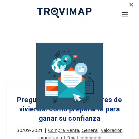
CLOS
THIS
MOD
Preguntas de los vendedores de
vivienda: cómo prepararte para
ganar su confianza
30/09/2021
|
Compra-Venta
,
General
,
Valoración
inmobiliaria
|
0
|