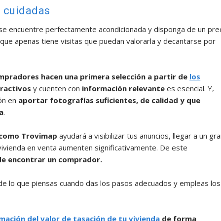
o cuidadas
 se encuentre perfectamente acondicionada y disponga de un pre
que apenas tiene visitas que puedan valorarla y decantarse por
ompradores hacen una primera selección a partir de
los
ractivos
y cuenten con
información relevante
es esencial. Y,
ión en
aportar fotografías suficientes, de calidad y que
a
.
o como Trovimap
ayudará a visibilizar tus anuncios, llegar a un gr
vivienda en venta aumenten significativamente. De este
 de encontrar un comprador.
 de lo que piensas cuando das los pasos adecuados y empleas los
mación del valor de tasación de tu vivienda
de forma