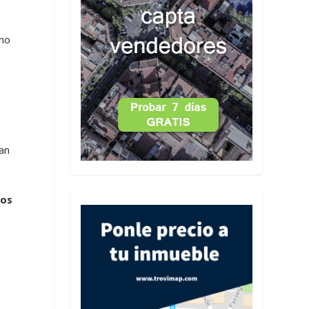
 no
an
ios