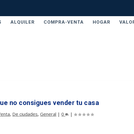
S
ALQUILER
COMPRA-VENTA
HOGAR
VALO
que no consigues vender tu casa
Venta
,
De ciudades
,
General
|
0
|