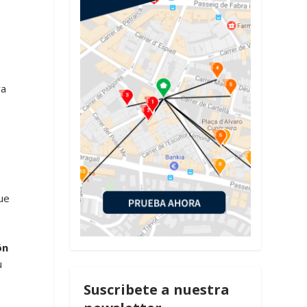
ra
ue
ón
u
Suscribete a nuestra