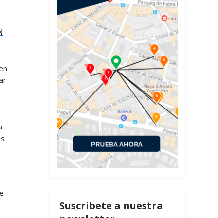
N
ien
ar
a
as
de
Suscribete a nuestra