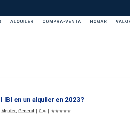
S
ALQUILER
COMPRA-VENTA
HOGAR
VALO
l IBI en un alquiler en 2023?
|
Alquiler
,
General
|
0
|