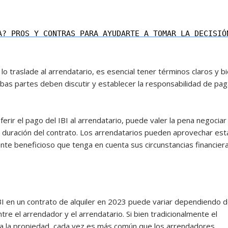
A? PROS Y CONTRAS PARA AYUDARTE A TOMAR LA DECISIÓ
lo traslade al arrendatario, es esencial tener términos claros y b
bas partes deben discutir y establecer la responsabilidad de pag
erir el pago del IBI al arrendatario, puede valer la pena negociar
a duración del contrato. Los arrendatarios pueden aprovechar est
te beneficioso que tenga en cuenta sus circunstancias financier
IBI en un contrato de alquiler en 2023 puede variar dependiendo 
tre el arrendador y el arrendatario. Si bien tradicionalmente el
a la propiedad, cada vez es más común que los arrendadores