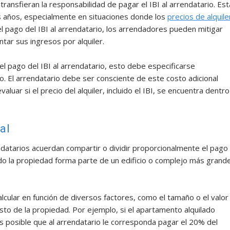
ransfieran la responsabilidad de pagar el IBI al arrendatario. Est
s años, especialmente en situaciones donde los
precios de alquile
 el pago del IBI al arrendatario, los arrendadores pueden mitigar
ar sus ingresos por alquiler.
 el pago del IBI al arrendatario, esto debe especificarse
. El arrendatario debe ser consciente de este costo adicional
aluar si el precio del alquiler, incluido el IBI, se encuentra dentro
al
ndatarios acuerdan compartir o dividir proporcionalmente el pago
ndo la propiedad forma parte de un edificio o complejo más grand
cular en función de diversos factores, como el tamaño o el valor
esto de la propiedad. Por ejemplo, si el apartamento alquilado
 es posible que al arrendatario le corresponda pagar el 20% del