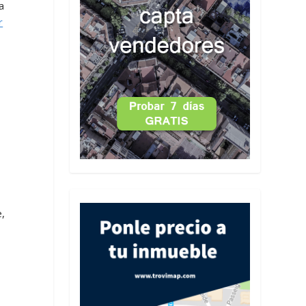
a
r
e,