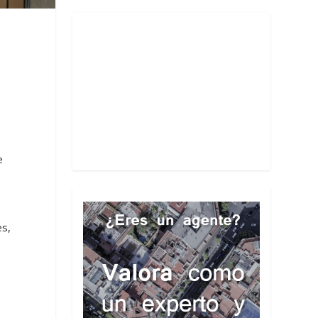
e
es,