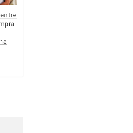
 entre
ompra
una