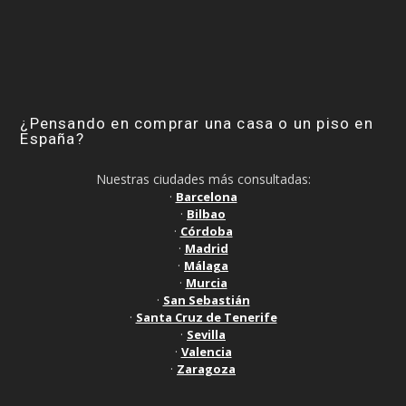
¿Pensando en comprar una casa o un piso en
España?
Nuestras ciudades más consultadas:
·
Barcelona
·
Bilbao
·
Córdoba
·
Madrid
·
Málaga
·
Murcia
·
San Sebastián
·
Santa Cruz de Tenerife
·
Sevilla
·
Valencia
·
Zaragoza