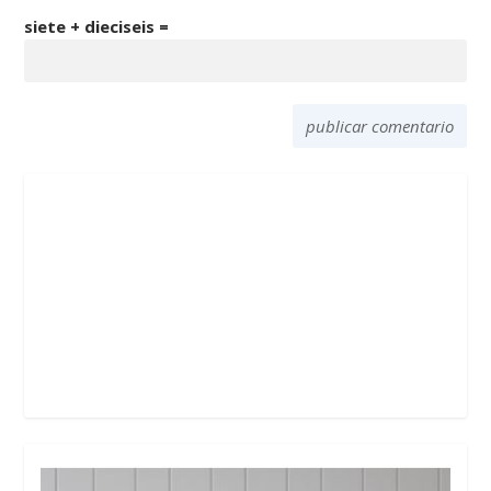
siete + dieciseis =