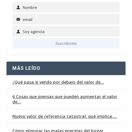
Nombre
Name
email
Email
Soy agencia
Soy
agencia
Suscribirme
MÁS LEÍDO
¿Qué pasa si vendo por debajo del valor de…
6 Cosas que piensas que pueden aumentar el valor
de…
Nuevo valor de referencia catastral: qué implica,…
Cómo eliminar las malas energías del hogar