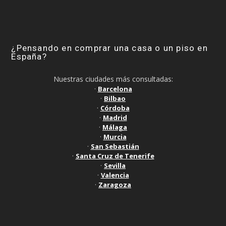
¿Pensando en comprar una casa o un piso en
España?
Nuestras ciudades más consultadas:
·
Barcelona
·
Bilbao
·
Córdoba
·
Madrid
·
Málaga
·
Murcia
·
San Sebastián
·
Santa Cruz de Tenerife
·
Sevilla
·
Valencia
·
Zaragoza