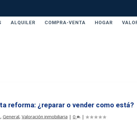
S
ALQUILER
COMPRA-VENTA
HOGAR
VALO
ta reforma: ¿reparar o vender como está?
a
,
General
,
Valoración inmobiliaria
|
0
|